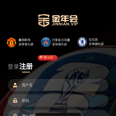
送
18
元
注册
登录